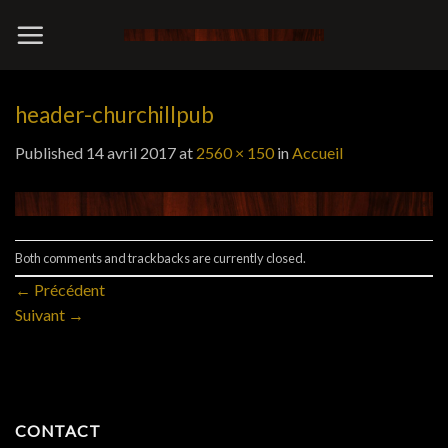
Skip
to
content
header-churchillpub
Published
14 avril 2017
at
2560 × 150
in
Accueil
Both comments and trackbacks are currently closed.
←
Précédent
Suivant
→
CONTACT