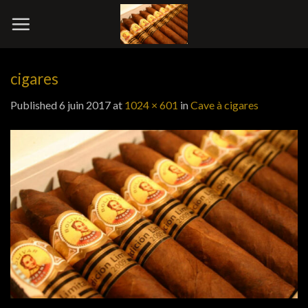
Skip
to
content
cigares
Published
6 juin 2017
at
1024 × 601
in
Cave à cigares