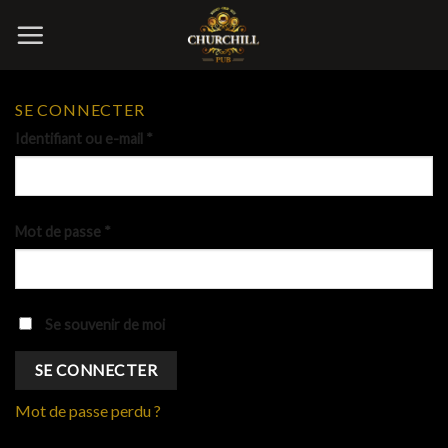
Skip
to
content
SE CONNECTER
Identifiant ou e-mail
*
Mot de passe
*
Se souvenir de moi
SE CONNECTER
Mot de passe perdu ?